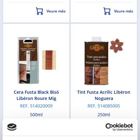
Veure més
Veure més
Cera Fusta Black Bisó
Tint Fusta Acrílic Libéron
Libéron Roure Mig
Noguera
REF. 514020009
REF. 514085005
500ml
250ml
15,49 €
10,49 €
Veure més
Veure més