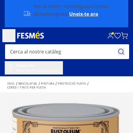
Fes-te client i aconsegueix 5 punts
de benvinguda!
Uneix-te ara
Fesmés Vic
Veure localització i horaris
INICI
BRICOLATGE
PINTURA
PROTECCIÓ FUSTA
CERES I TINTS PER FUSTA