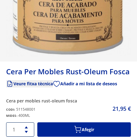
Cera Per Mobles Rust-Oleum Fosca
Veure fitxa tècnica
Añadir a mi lista de deseos
cera per mobles rust-oleum fosca
21,95 €
511548001
CODI:
400ML
MIDES:
Afegir