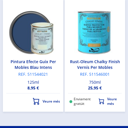
Pintura Efecte Guix Per
Rust-Oleum Chalky Finish
Mobles Blau Intens
Vernís Per Mobles
REF. 511544021
REF. 511546001
125ml
750ml
8,95 €
25,95 €
Enviament
Veure
Veure més
gratüit
més