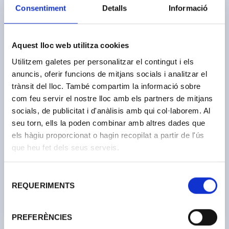
Consentiment
Detalls
Informació
Aquest lloc web utilitza cookies
Utilitzem galetes per personalitzar el contingut i els
anuncis, oferir funcions de mitjans socials i analitzar el
trànsit del lloc. També compartim la informació sobre
com feu servir el nostre lloc amb els partners de mitjans
socials, de publicitat i d'anàlisis amb qui col·laborem. Al
seu torn, ells la poden combinar amb altres dades que
Tint Fusta Acrílic Libéron
Cera Acolorida Efecte
Roure Daurat
Pàtina Libéron Plata
els hàgiu proporcionat o hagin recopilat a partir de l'ús
REF. 514085001
REF. 518118000
que heu fet dels seus serveis.
250ml
150ml
setinat
10,49 €
15,75 €
Selecció
REQUERIMENTS
de
Veure més
Veure més
consentiment
Loading
PREFERÈNCIES