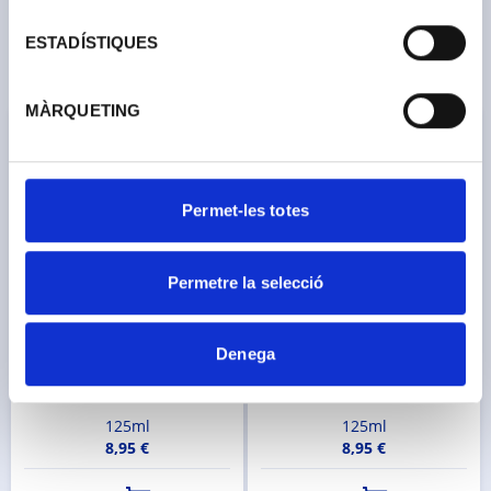
ESTADÍSTIQUES
Productes de la mateixa marca
MÀRQUETING
Permet-les totes
Permetre la selecció
Pintura Efecte Guix Per
Pintura Efecte Guix Per
Denega
Mobles Turquesa
Mobles Mostassa
REF. 511544012
REF. 511544014
125ml
125ml
8,95 €
8,95 €