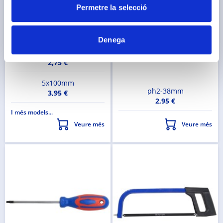
Permetre la selecció
REF. 205031000
REF. 205031005
4x38mm
2,49 €
Denega
3x75mm
2,75 €
5x100mm
ph2-38mm
3,95 €
2,95 €
I més models...
Veure més
Veure més