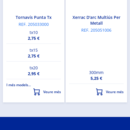
Tornavís Punta Tx
Xerrac D'arc Multiús Per
Metall
REF. 205033000
REF. 205051006
tx10
2,75 €
tx15
2,75 €
tx20
300mm
2,95 €
5,25 €
I més models...
Veure més
Veure més