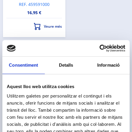
REF. 459591000
16,95 €
Veure més
Productes de la mateixa marca
Consentiment
Detalls
Informació
Aquest lloc web utilitza cookies
Utilitzem galetes per personalitzar el contingut i els
anuncis, oferir funcions de mitjans socials i analitzar el
trànsit del lloc. També compartim la informació sobre
com feu servir el nostre lloc amb els partners de mitjans
socials, de publicitat i d'anàlisis amb qui col·laborem. Al
seu torn, ells la poden combinar amb altres dades que