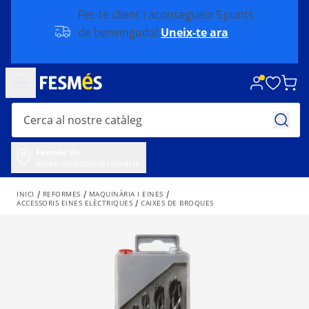
Fes-te client i aconsegueix 5 punts
de benvinguda!
Uneix-te ara
Fesmés Vic
Veure localització i horaris
INICI
REFORMES
MAQUINÀRIA I EINES
ACCESSORIS EINES ELÈCTRIQUES
CAIXES DE BROQUES