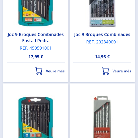
No oblidis demanar la teva comanda a recepció;
la tindrem a punt perquè no hagis d'esperar!
Joc 9 Broques Combinades
Joc 9 Broques Combinades
Fusta I Pedra
REF. 202349001
REF. 459591001
17,95 €
14,95 €
Veure més
Veure més