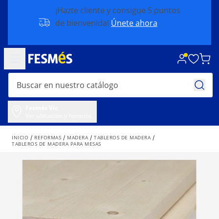
¡Hazte cliente y consigue 5 puntos
de bienvenida!
Únete ahora
Fesmés Vic
Ver ubicación y horarios
INICIO
REFORMAS
MADERA
TABLEROS DE MADERA
TABLEROS DE MADERA PARA MESAS