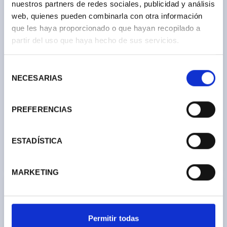
nuestros partners de redes sociales, publicidad y análisis
web, quienes pueden combinarla con otra información
que les haya proporcionado o que hayan recopilado a
partir del uso que haya hecho de sus servicios.
Estante Madera Alistonado
Tablero Alistonado Abeto
Abeto
Promo
Selección
REF. 87028610
REF. 87029000
NECESARIAS
de
2000x500x18mm
consentimiento
25,95 €
Loading
PREFERENCIAS
800x250x27mm
2000x600x18mm
11,95 €
30,95 €
ESTADÍSTICA
Ver más
Ver más
MARKETING
Permitir todas