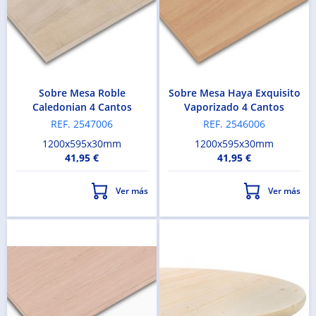
la tienda elegida.
No olvides pedir tu pedido en recepción, ¡lo
tendremos listo para que no tengas que esperar!
Sobre Mesa Roble
Sobre Mesa Haya Exquisito
Caledonian 4 Cantos
Vaporizado 4 Cantos
REF. 2547006
REF. 2546006
1200x595x30mm
1200x595x30mm
41,95 €
41,95 €
Ver más
Ver más