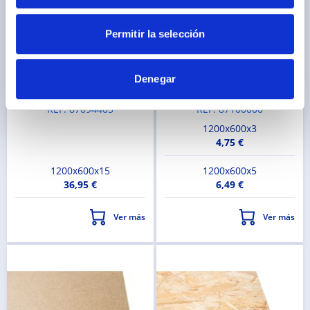
Permitir la selección
Pieza Tablero Marino
Pieza Tablero Duolite Mdf
Denegar
Okume 1200X600X15Mm
Crudo 1200X600X3Mm
REF. 87094405
REF. 87100000
1200x600x3
4,75 €
1200x600x15
1200x600x5
36,95 €
6,49 €
Ver más
Ver más